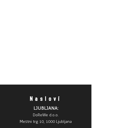
Naslovi
LJUBLJANA:
DoReWe d.o.o.
Mestni trg 10, 1000 Ljubljana