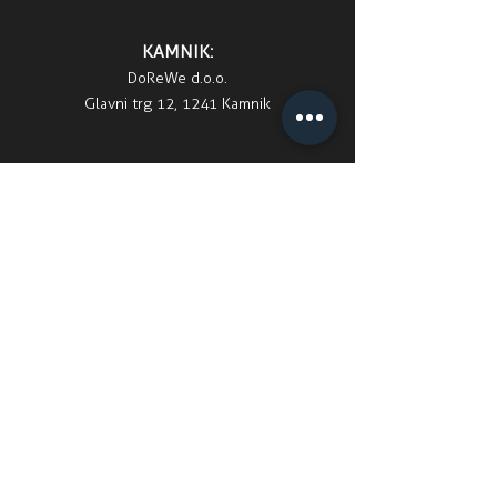
KAMNIK:
DoReWe d.o.o.
Glavni trg 12, 1241 Kamnik
Kontakt
Email:
info@dorewe.com
Tel:
051-223-221
Pravno
Soglasje uporaba fotografij
Vpisni pogoji
Varstvo osebnih podatkov