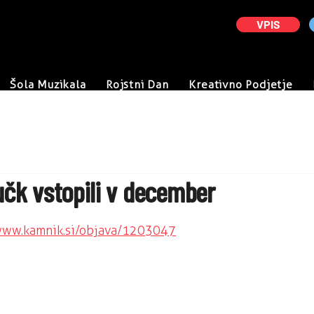
VPIS
Šola Muzikala
Rojstni Dan
Kreativno Podjetje
učk vstopili v december
dic.
/www.kamnik.si/objava/1203047