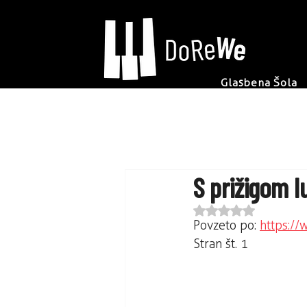
Glasbena Šola
S prižigom l
Ocena NaN od 5 zvez
Povzeto po: 
https:/
Stran št. 1