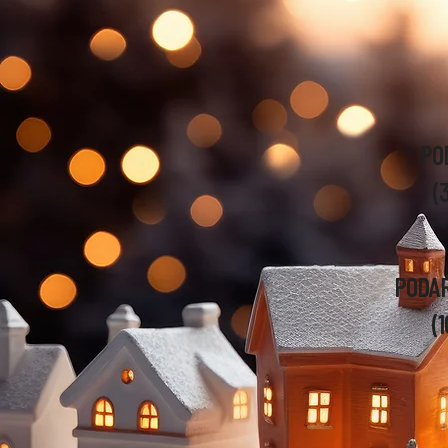
PO
(
PODA
(