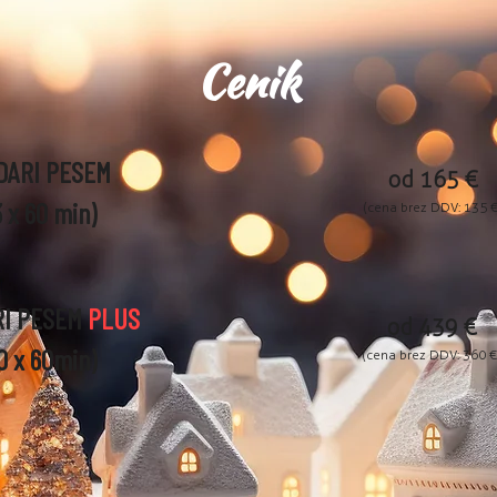
Cenik
DARI PESEM
od 165 €
3 x 60 min)
(cena
brez DDV: 13
5 €
RI PESEM
PLUS
od 439
€
10 x 60min)
(cena brez DDV: 36
0
€