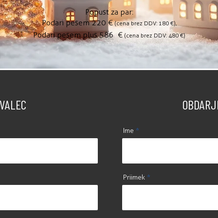
Popust za par:
Podari pesem 220
€
(cena brez DDV: 180
€),
Podari pesem plus 586
€
(cena brez DDV: 480 €)
VALEC
OBDARJ
Ime
Priimek