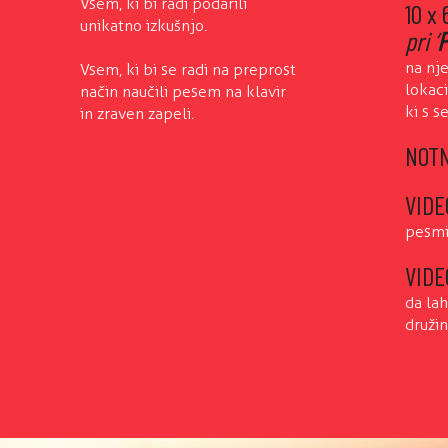
Vsem, ki bi radi podarili
10 x
unikatno izkušnjo.
pri ‘
P
na nj
Vsem, ki bi se radi na preprost
lokaci
način naučili pesem na klavir
ki s s
in zraven zapeli.
NOT
VIDE
pesmi
VIDE
da la
družin