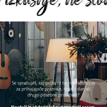
Se sprašuješ, kaj podariti tvojim najbližjim
za prihajajoče praznike, rojstni dan ali
drugo posebno priložnost?