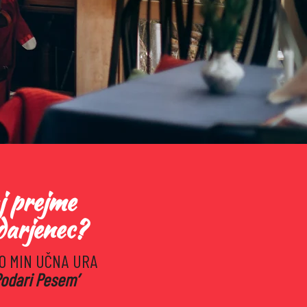
j prejme
darjenec?
60 MIN UČNA URA
Podari Pesem
’