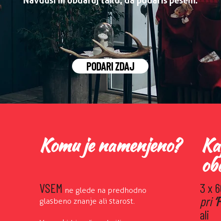
Navduši in obdaruj tako, da podariš pesem.
PODARI ZDAJ
Komu je namenjeno?
Ka
ob
VSEM
3 x 
ne glede na predhodno
pri
‘
glasbeno znanje ali starost.
a
li