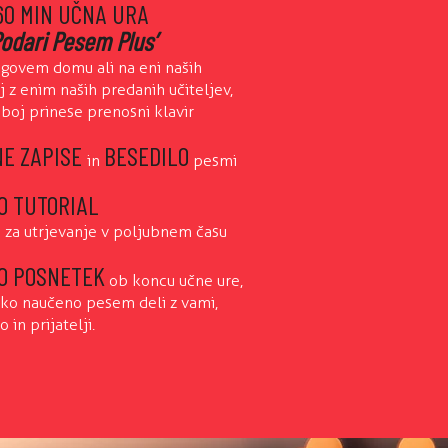
 60 MIN UČNA URA
odari Pesem Plus’
egovem domu ali na eni naših
j z enim naših predanih učiteljev,
eboj prinese prenosni klavir
NE ZAPISE
BESEDILO
in
pesmi
O TUTORIAL
 za utrjevanje v poljubnem času
O POSNETEK
ob koncu učne ure,
hko naučeno pesem deli z vami,
o in prijatelji.