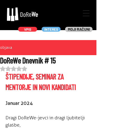
MOJI RAČUNI
VPIS
INTERES
objava
DoReWe Dnevnik # 15
Ocena NaN od 5 zvezdic.
ŠTIPENDIJE, SEMINAR ZA 
MENTORJE IN NOVI KANDIDATI
Januar 2024
Dragi DoReWe-jevci in dragi ljubitelji 
glasbe,