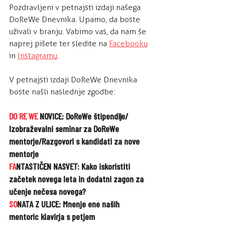
Pozdravljeni v petnajsti izdaji našega 
DoReWe Dnevnika. Upamo, da boste 
uživali v branju. Vabimo vas, da nam še 
naprej pišete ter sledite 
na 
Facebooku
in 
Instagramu
.
V petnajsti izdaji DoReWe Dnevnika 
boste našli naslednje zgodbe:
DO RE WE
 NOVICE: DoReWe štipendije/ 
Izobraževalni seminar za DoReWe 
mentorje/Razgovori s kandidati za nove 
mentorje
FA
NTASTIČEN NASVET: Kako iskoristiti 
začetek novega leta in dodatni zagon za 
učenje nečesa novega?
SO
NATA Z ULICE: Mnenje ene naših 
mentoric klavirja s petjem