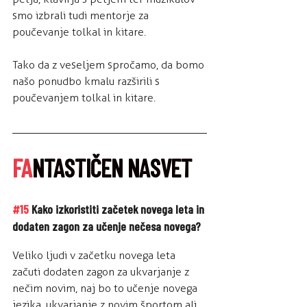
smo izbrali tudi mentorje za 
poučevanje tolkal in kitare. 
Tako da z veseljem spročamo, da bomo 
našo ponudbo kmalu razširili s 
poučevanjem tolkal in kitare.
FA
NTASTIČEN NASVET
#15
 Kako izkoristiti začetek novega leta in 
dodaten zagon za učenje nečesa novega?
Veliko ljudi v začetku novega leta 
začuti dodaten zagon za ukvarjanje z 
nečim novim, naj bo to učenje novega 
jezika, ukvarjanje z novim športom ali 