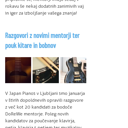
rokavu še nekaj dodatnih zanimivih vaj 
in iger za izboljšanje vašega znanja!
Razgovori z novimi mentorji ter 
pouk kitare in bobnov
V Japan Pianos v Ljubljani smo januarja 
v štirih dopoldnevih opravili razgovore 
z več kot 20 kandidati za bodoče 
DoReWe mentorje. Poleg novih 
kandidatov za poučevanje klavirja, 
petja, klavirja s petjem ter muzikalov 