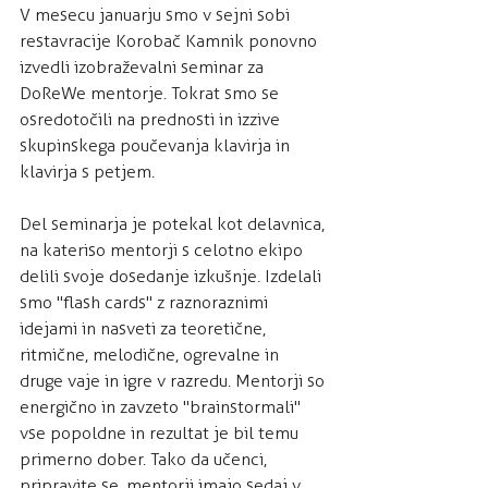
V mesecu januarju smo v sejni sobi 
restavracije Korobač Kamnik ponovno 
izvedli izobraževalni seminar za 
DoReWe mentorje. Tokrat smo se 
osredotočili na prednosti in izzive 
skupinskega poučevanja klavirja in 
klavirja s petjem. 
Del seminarja je potekal kot delavnica, 
na kateri so mentorji s celotno ekipo 
delili svoje dosedanje izkušnje. Izdelali 
smo "flash cards" z raznoraznimi 
idejami in nasveti za teoretične, 
ritmične, melodične, ogrevalne in 
druge vaje in igre v razredu. Mentorji so 
energično in zavzeto "brainstormali" 
vse popoldne in rezultat je bil temu 
primerno dober. Tako da učenci, 
pripravite se, mentorji imajo sedaj v 