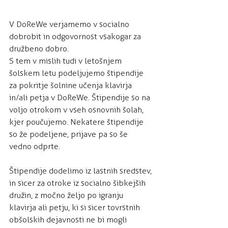
V DoReWe verjamemo v socialno 
dobrobit in odgovornost vsakogar za 
družbeno dobro.
S tem v mislih tudi v letošnjem 
šolskem letu podeljujemo štipendije 
za pokritje šolnine učenja klavirja 
in/ali petja v DoReWe. Štipendije so na 
voljo otrokom v vseh osnovnih šolah, 
kjer poučujemo. Nekatere štipendije 
so že podeljene, prijave pa so še 
vedno odprte.
Štipendije dodelimo iz lastnih sredstev, 
in sicer za otroke iz socialno šibkejših 
družin, z močno željo po igranju 
klavirja ali petju, ki si sicer tovrstnih 
obšolskih dejavnosti ne bi mogli 