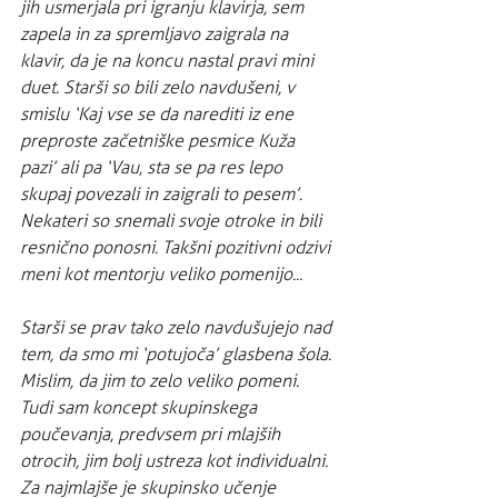
jih usmerjala pri igranju klavirja, sem 
zapela in za spremljavo zaigrala na 
klavir, da je na koncu nastal pravi mini 
duet. Starši so bili zelo navdušeni, v 
smislu ‘Kaj vse se da narediti iz ene 
preproste začetniške pesmice Kuža 
pazi’ ali pa ‘Vau, sta se pa res lepo 
skupaj povezali in zaigrali to pesem’. 
Nekateri so snemali svoje otroke in bili 
resnično ponosni. Takšni pozitivni odzivi 
meni kot mentorju veliko pomenijo... 
Starši se prav tako zelo navdušujejo nad 
tem, da smo mi ‘potujoča’ glasbena šola. 
Mislim, da jim to zelo veliko pomeni. 
Tudi sam koncept skupinskega 
poučevanja, predvsem pri mlajših 
otrocih, jim bolj ustreza kot individualni. 
Za najmlajše je skupinsko učenje 