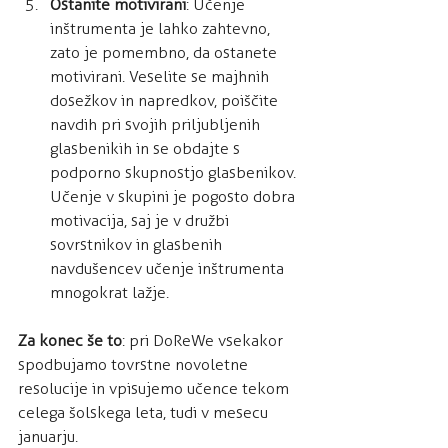
Ostanite motivirani
: Učenje 
inštrumenta je lahko zahtevno, 
zato je pomembno, da ostanete 
motivirani. Veselite se majhnih 
dosežkov in napredkov, poiščite 
navdih pri svojih priljubljenih 
glasbenikih in se obdajte s 
podporno skupnostjo glasbenikov. 
Učenje v skupini je pogosto dobra 
motivacija, saj je v družbi 
sovrstnikov in glasbenih 
navdušencev učenje inštrumenta 
mnogokrat lažje.
Za konec še to
: pri DoReWe vsekakor 
spodbujamo tovrstne novoletne 
resolucije in vpisujemo učence tekom 
celega šolskega leta, tudi v mesecu 
januarju. 