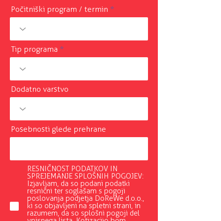
Počitniški program / termin
Tip programa
Dodatno varstvo
Posebnosti glede prehrane
RESNIČNOST PODATKOV IN
SPREJEMANJE SPLOŠNIH POGOJEV:
Izjavljam, da so podani podatki
resnični ter soglašam s pogoji
poslovanja podjetja DoReWe d.o.o.,
ki so objavljeni na spletni strani, in
razumem, da so splošni pogoji del
vpisnega lista. Kotizacijo bom