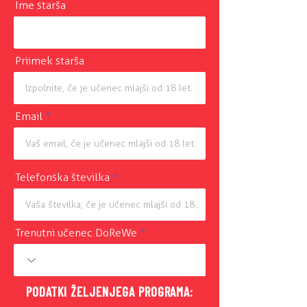
Ime starša
Priimek starša
Email
Telefonska številka
Trenutni učenec DoReWe
PODATKI ŽELJENJEGA PROGRAMA: