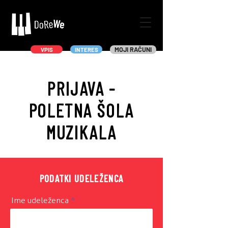
MOJI RAČUNI
VPIS
INTERES
PRIJAVA -
POLETNA ŠOLA
MUZIKALA
PODATKI UDELEŽENCA
Ime udeleženca