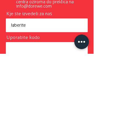
centra oziroma do preklica na
info@dorewe.com
Kje ste izvedeli za nas
Uporabite kodo
GLASILO: Želim se naročiti na glasilo
DoReWe Dnevnik in novičke.
Za informacije ali vprašanja glede
vpisa pokličite na
051-223-221
ali
nam pišite na
info@dorewe.com
ODDAJ PRIJAVO