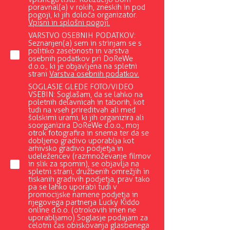
poravnal(a) v rokih, zneskih in pod
pogoji, ki jih določa organizator.
Vpisni in splošni pogoji.
VARSTVO OSEBNIH PODATKOV:
Seznanjen(a) sem in strinjam se s
politiko zasebnosti in varstva
osebnih podatkov pri DoReWe
d.o.o., ki je objavljena na spletni
strani
Varstva osebnih podatkov.
SOGLASJE GLEDE FOTO/VIDEO
VSEBIN: Soglašam, da se lahko na
poletnih delavnicah in taborih, kot
tudi na vseh prireditvah ali med
šolskimi urami, ki jih organizira ali
soorganizira DoReWe d.o.o., moj
otrok fotografira in snema ter da se
dobljeno gradivo uporablja kot
arhivsko gradivo podjetja in
udeležencev (razmnoževanje filmov
in slik za spomin), se objavlja na
spletni strani, družbenih omrežjih in
tiskanih gradivih podjetja, prav tako
pa se lahko uporabi tudi v
promocijske namene podjetja in
njegovega partnerja Lucky Kiddo
online d.o.o. (otrokovih imen ne
uporabljamo) Soglasje podajam za
celotni čas obiskovanja glasbenega